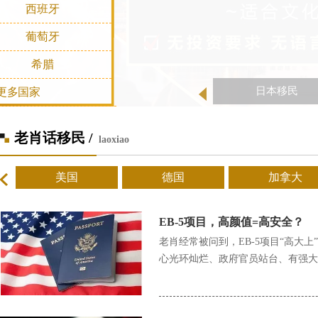
西班牙
葡萄牙
希腊
日本移民
更多国家
老肖话移民 /
laoxiao
美国
德国
加拿大
EB-5项目，高颜值=高安全？
老肖经常被问到，EB-5项目“高大
心光环灿烂、政府官员站台、有强大