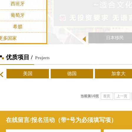
西班牙
葡萄牙
希腊
日本移民
更多国家
优质项目 /
Projects
美国
德国
加拿大
当前第1/0页
首页
上一页
在线留言/报名活动（带*号为必须填写项）