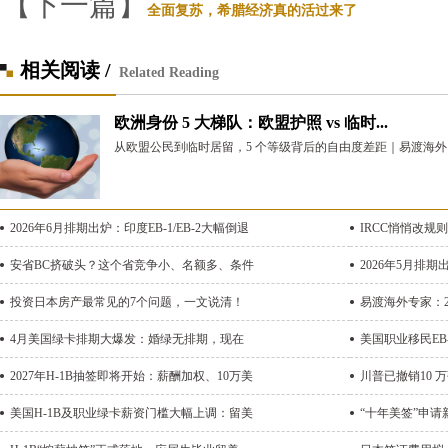
【下一篇】
全面复苏，希腊经济真的活过来了
相关阅读 /
Related Reading
欧洲身份 5 大梯队：欧盟护照 vs 临时...
从欧盟公民到临时居留，5 个等级背后的自由度差距｜易渡海外 
2026年6月排期出炉：印度EB-1/EB-2大幅倒退
IRCC悄悄改规
安省BC挤破头？这个省竞争小、名额多、条件
2026年5月排期
投资日本房产最常见的7个问题，一文说清！
易渡海外专家：2
4月美国绿卡排期大爆发：婚绿无排期，现在
美国职业移民EB
2027年H-1B抽签即将开始：薪酬加权、10万美
川普已撤销10 
美国H-1B及职业绿卡薪资门槛大幅上调：留美
“十年美签”申请