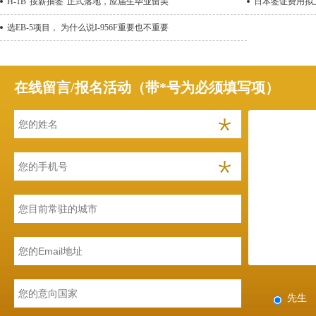
H-1B“按薪抽签”正式落地，应届生毕业留美
日本签证费用拟上
选EB-5项目， 为什么说I-956F重要也不重要
在线留言/报名活动（带*号为必须填写项）
先生