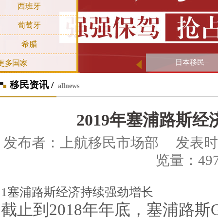
西班牙
葡萄牙
希腊
日本移民
更多国家
移民资讯 /
allnews
2019年塞浦路斯
发布者：上航移民市场部 发表时间：201
览量：497
1塞浦路斯经济持续强劲增长
截止到2018年年底，塞浦路斯