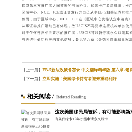
接或第三方推广者之间签署的书面协议。如果推广者是组织，推
区域中心、NCE、JCE或证券发行方自己从事EB-5相关证券的
然而，由于区域中心、NCE、JCE在《区域中心资格认定申请表
从事证券推广活动已有体现，故USCIS不再要求这些机构单独使用I
对于任何违反相关要求的推广者，USCIS可以暂停或永久取消其
有关进行处罚程序的其他信息，参见第八章《处罚和自由裁量权
【上一篇】
EB-5新法政策备忘录 中文翻译精华版 第六章-老
【下一篇】
立即实施！美国绿卡持有者迎来重磅利好
相关阅读 /
Related Reading
这次美国移民局被诉，有可能影响新法很
有条件绿卡+2年才能申请永久绿卡