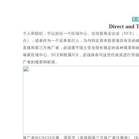
直
Direct and 
个人和组织，可以担任一个区域中心、任何新商业企业（NCE）、
介）；或者作为一个证券发行人，为与特定资本投资项目有关的
直接和第三方推广者，必须遵守国土安全部长规定的各种规章和标准
每家区域中心、NCE和附属JCE，必须保有与这些代表其进行市
广者的规章和标准。
推
广者向
USCIS注
册，需提交《直接和第三方推广
者注册表》
（I