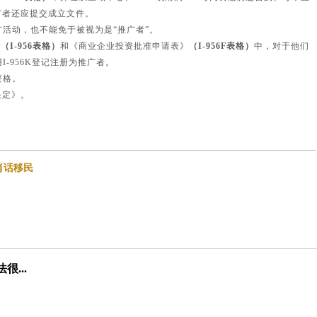
广者还应提交成立文件。
推广活动，也不能免于被视为是“推广者”。
》
（I-956表格）
和《商业企业投资批准申请表》
（I-956F表格）
中，对于他们
-956K登记注册为推广者。
资格。
决定》。
肖话移民
...