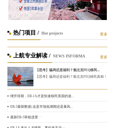
热门项目 /
Hot projects
更多
上航专业解读 /
NEWS INFORMA
更多
【思考】骗局还是福利？魁北克PEQ移民...
【思考】骗局还是福利？魁北克PEQ移民真相！
绕开排期，EB-1A才是快速移民美国的途...
EB-5最新数据| 这是市场低潮期还是暴风...
最新EB-5审核进度···
EB-1A 杰出人才移民，离你并不远···...