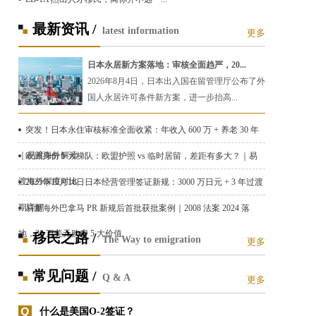
最新资讯 /
latest information
更多
日本永居新方案落地：审核全面趋严，20...
2026年8月4日，日本出入国在留管理厅公布了外
国人永居许可条件新方案，进一步抬高...
突发！日本永住审核标准全面收紧：年收入 600 万 + 养老 30 年
｜易渡海外解读
欧洲身份 5 大梯队：欧盟护照 vs 临时居留，差距有多大？｜易
渡海外深度对比
2025年10月16日日本经营管理签证新规：3000 万日元 + 3 年过渡
期详解
易渡海外巴拿马 PR 新规后首批获批案例｜2008 法案 2024 落
地，30 万美元购房 5 大价值
移民之路 /
The Way to emigration
更多
常见问题 /
Q & A
更多
什么是美国O-2签证？