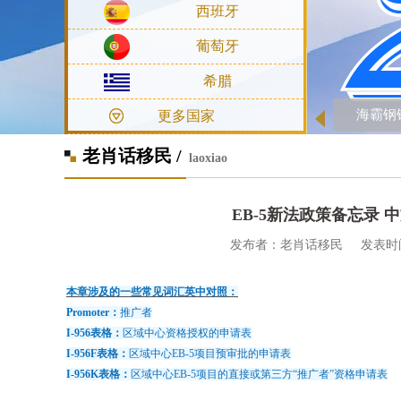
西班牙
葡萄牙
希腊
海霸钢铁厂松
更多国家
老肖话移民 /
laoxiao
EB-5新法政策备忘录 
发布者：老肖话移民 发表时间：202
本章涉及的一些常见词汇英中对照：
Promoter：
推广者
I-956表格：
区域中心资格授权的申请表
I-956F表格：
区域中心EB-5项目预审批的申请表
I-956K表格：
区域中心EB-5项目的直接或第三方“推广者”资格申请表