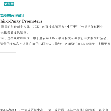
第六章
接和第三方推广者
Third-Party Promoters
附属的创造就业实体（JCE）的直接或第三方
“推广者”（
包括担任移民中
移民投资者提供证券。
，这些规章和标准，用于监管与 EB-5 项目相关证券发行有关的推广活动。
场运营的实体和个人推广者的书面协议，协议中必须概述在EB-5项目中适用于推
-956K表格
）
，并佐以区域中心、 NCE或附属JCE与代表
他们运营的、每个直