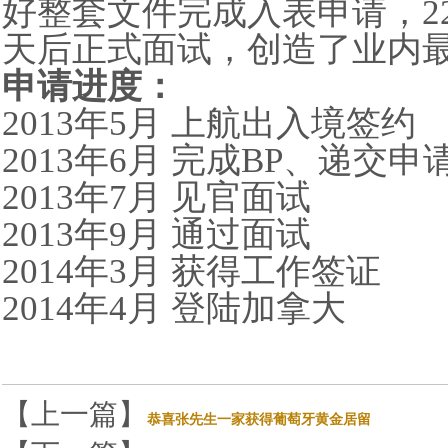
好整套文件完成入表申请，
2
天后正式面试，创造了业内
申请进度：
2013
年
5
月
上航出入境
签约
2013
年
6
月
完成
BP
、递交申
2013
年
7
月
见官面试
2013
年
9
月
通过面试
2014
年
3
月
获得工作签证
2014
年
4
月
登陆加拿大
【上一篇】
恭喜张先生一家获得葡萄牙黄金居留