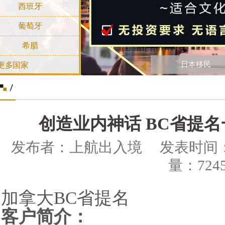
西班牙
葡萄牙
希腊
日本移民
更多国家
/
创造业内神话 BC省提
发布者：上航出入境 发表时间：2014-
量：724
加拿大
BC
省提名
客户简介：