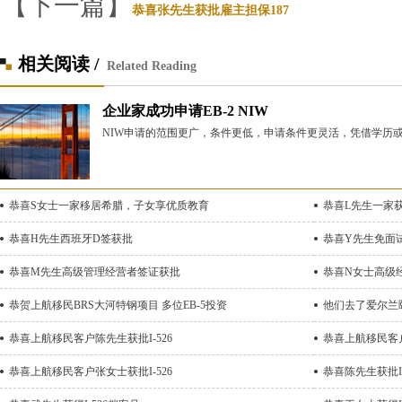
【下一篇】
恭喜张先生获批雇主担保187
相关阅读 /
Related Reading
企业家成功申请EB-2 NIW
NIW申请的范围更广，条件更低，申请条件更灵活，凭借学历
恭喜S女士一家移居希腊，子女享优质教育
恭喜L先生一家
恭喜H先生西班牙D签获批
恭喜Y先生免面
恭喜M先生高级管理经营者签证获批
恭喜N女士高级
恭贺上航移民BRS大河特钢项目 多位EB-5投资
他们去了爱尔兰
恭喜上航移民客户陈先生获批I-526
恭喜上航移民客户
恭喜上航移民客户张女士获批I-526
恭喜陈先生获批I-