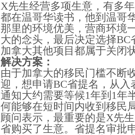
X
先生经营多项生意，有多年
都在温哥华读书，他到温哥
那里的环境优美，营商环境
大的念头，最后决定选择
BC
加拿大其他项目都属于关闭
解决方案：
由于加拿大的移民门槛不断
迎，想申请
BC
省提名，从入
通知大约需要等候
1
年到
1
年
何能够在短时间内收到移民
顾问表示，最重要的是
X
先生
省购买了生意。省提名审批