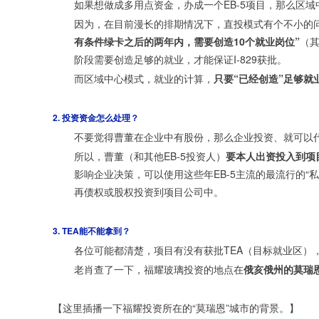
如果想做成多用点资金，办成一个EB-5项目，那么区
因为，在目前漫长的排期情况下，直投模式有个不小的问
有条件绿卡之后的两年内，需要创造10个就业岗位”
（
阶段需要创造足够的就业，才能保证I-829获批。
而区域中心模式，就业的计算，
只要“已经创造”足够就
2. 投资资金怎么处理？
不要觉得曹董在企业中有股份，那么企业投资、就可以
所以，曹董（和其他EB-5投资人）
要本人出资投入到项
影响企业决策，可以使用这些年EB-5主流的最流行的“
再债权或股权投资到项目公司中。
3. TEA能不能拿到？
各位可能都清楚，项目有没有获批TEA（目标就业区），
老肖查了一下，福耀玻璃投资的地点在
俄亥俄州的莫瑞恩（M
【这里插播一下福耀投资所在的“莫瑞恩”城市的背景。】