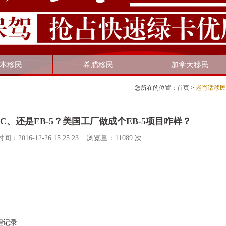
本移民
希腊移民
加拿大移民
您所在的位置：
首页
>
老肖话移民
1C、还是EB-5？美国工厂做成个EB-5项目咋样？
6-12-26 15:25:23 浏览量：11089 次
程记录