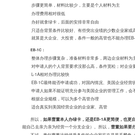
步骤更简单，材料比较少，主要是个人材料为主
办理费用相对很低
办好就拿绿卡，后面的安排非常自由
只适合背景条件比较好、有些突出业绩的少数企业家或
就算是大企业、大投资，条件一般的高管也不能办理EB-
EB-1C：
整体办理步骤复杂，准备材料非常多，两边企业材料为
对申请人的个人背景要求没那么高，条件宽松；对企业
L-1A相对办理比较快
EB-1C最终能否申请成功，对国内情况、美国企业经
申请人如果不能证明充分参与美国企业的管理工作，会
根据企业规模，可以为多个高管办理
适合真实到美国经营企业的企业家、高管
所以，
如果曹董本人办绿卡，还是EB-1A更简便，也更
能自己去亲力亲为经营一个分支企业）。所以，
曹董如果要办
不过，类似曹董这样优质条件的企业家实在是凤毛麟角（