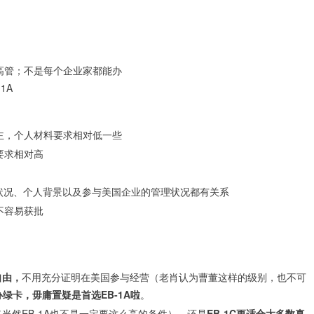
高管；不是每个企业家都能办
1A
主，个人材料要求相对低一些
要求相对高
营状况、个人背景以及参与美国企业的管理状况都有关系
不容易获批
自由，
不用充分证明在美国参与经营（老肖认为曹董这样的级别，也不可
绿卡，毋庸置疑是首选EB-1A啦
。
当然EB-1A也不是一定要这么高的条件），还是
EB-1C更适合大多数真