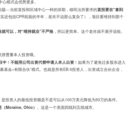
域中心模式会优势更多。
题---当前直投和区域中心一样的排期，移民法所要求的
直投要在“拿到
其实还包括CPR前面的半年，老肖不说那么复杂了），项目要维持到那个
业就可以，对“维持就业”不严格
，所以更简单。这个老肖就不展开说啦。
代替曹董本人投资哦。
目中
！
不能用公司出资代替申请人本人出资
！如果为了避免过多股东进入
私募基金+有限合伙”模式。也就是所有EB-5投资人，出资成立合伙企业，
是投资人的最低投资额是不是可以从100万美元降低为50万的条件。
oraine, Ohio）
。这是一个美国四线到五线城市。