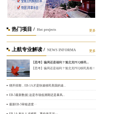
热门项目 /
Hot projects
更多
上航专业解读 /
NEWS INFORMA
更多
【思考】骗局还是福利？魁北克PEQ移民...
【思考】骗局还是福利？魁北克PEQ移民真相！
绕开排期，EB-1A才是快速移民美国的途...
EB-5最新数据| 这是市场低潮期还是暴风...
最新EB-5审核进度···
EB-1A 杰出人才移民，离你并不远···...