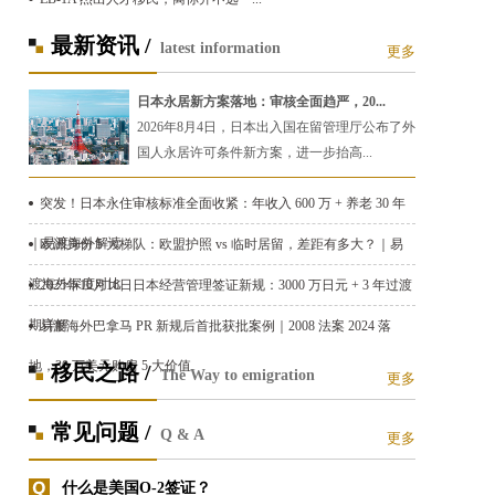
最新资讯 /
latest information
更多
日本永居新方案落地：审核全面趋严，20...
2026年8月4日，日本出入国在留管理厅公布了外
国人永居许可条件新方案，进一步抬高...
突发！日本永住审核标准全面收紧：年收入 600 万 + 养老 30 年
｜易渡海外解读
欧洲身份 5 大梯队：欧盟护照 vs 临时居留，差距有多大？｜易
渡海外深度对比
2025年10月16日日本经营管理签证新规：3000 万日元 + 3 年过渡
期详解
易渡海外巴拿马 PR 新规后首批获批案例｜2008 法案 2024 落
地，30 万美元购房 5 大价值
移民之路 /
The Way to emigration
更多
常见问题 /
Q & A
更多
什么是美国O-2签证？