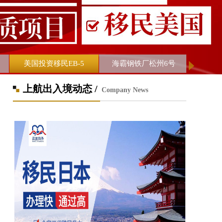
美国投资移民EB-5
海霸钢铁厂松州6号
上航出入境动态 /
Company News